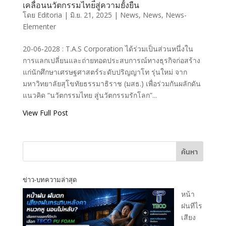
T.A.S Corporation
เคลื่อนนวัตกรรมไทยสู่ความยั่งยืน
ร่วมถ่ายทอด
โดย
Editoria
|
มิ.ย. 21, 2025
|
News
,
News
,
News-
ประสบการณ์ธุรกิจ
Elementer
ก่อสร้าง แก่นัก
เศรษฐศาสตร์รุ่นใหม่
20-06-2028 : T.A.S Corporation ได้ร่วมเป็นส่วนหนึ่งใน
มสธ. เพื่อขับเคลื่อน
การแลกเปลี่ยนและถ่ายทอดประสบการณ์ทางธุรกิจก่อสร้าง
นวัตกรรมไทยสู่ความ
แก่นักศึกษาเศรษฐศาสตร์ระดับปริญญาโท รุ่นใหม่ จาก
ยั่งยืน
มหาวิทยาลัยสุโขทัยธรรมาธิราช (มสธ.) เพื่อร่วมกันผลักดัน
แนวคิด “นวัตกรรมไทย สู่นวัตกรรมรักโลก”...
T.A.S CORPORATION CO.,LTD.
View Full Post
ค้นหา
T.A.S CORPRATION
ข่าว-บทความล่าสุด
PRODUCT INQUIRY
หน้า
ฝนทีไร
เสียง