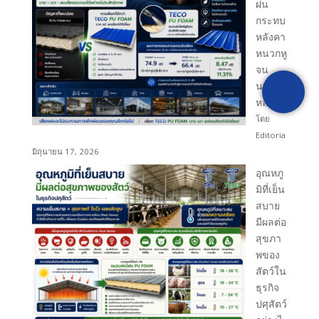
[fluentform id="1"]
ฝน
กระทบ
หลังคา
หนวกหู
จน
นอนไม่
หลับ?
โดย
Editoria
มิถุนายน 17, 2026
อุณหภู
มิที่เย็น
สบาย
มีผลต่อ
สุขภา
พของ
สัตว์ใน
ธุรกิจ
ปศุสัตว์