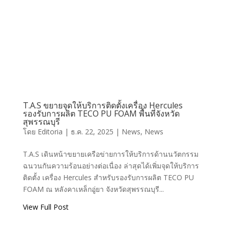
หลังคาฉนวนกันความ
ร้อน TECO PU
FOAM ป้องกัน
ความชื้น สินค้า
ปลอดภัย ลดความเสีย
หายในโกดัง
T.A.S ขยายจุดให้บริการติดตั้งเครื่อง Hercules
T.A.S CORPORATION CO.,LTD.
รองรับการผลิต TECO PU FOAM พื้นที่จังหวัด
สุพรรณบุรี
โดย
Editoria
|
ธ.ค. 22, 2025
|
News
,
News
T.A.S เดินหน้าขยายเครือข่ายการให้บริการด้านนวัตกรรม
ฉนวนกันความร้อนอย่างต่อเนื่อง ล่าสุดได้เพิ่มจุดให้บริการ
ติดตั้ง เครื่อง Hercules สำหรับรองรับการผลิต TECO PU
T.A.S CORPRATION
FOAM ณ หลังคาเหล็กอู่ยา จังหวัดสุพรรณบุรี...
PRODUCT INQUIRY
View Full Post