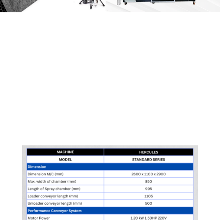
HERCULES
STANDARD Series
T.A.S CORPORATION CO.,LTD.